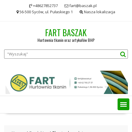
Skip
+48627852737
fart@baszak.pl
to
56-500 Syców, ul. Pułaskiego 1
Nasza lokalizacja
content
FART BASZAK
Hurtownia tkanin oraz artykułów BHP