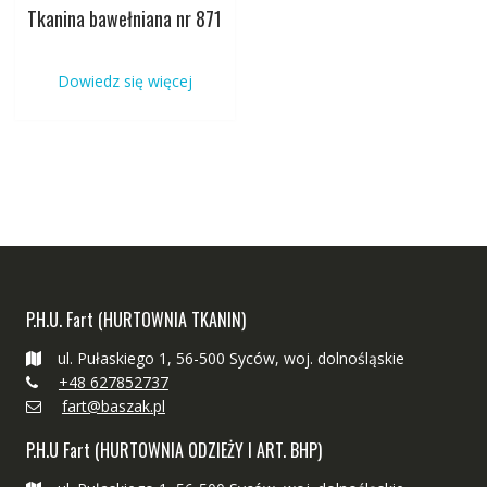
Tkanina bawełniana nr 871
Dowiedz się więcej
P.H.U. Fart (HURTOWNIA TKANIN)
ul. Pułaskiego 1, 56-500 Syców, woj. dolnośląskie
+48 627852737
fart@baszak.pl
P.H.U Fart (HURTOWNIA ODZIEŻY I ART. BHP)